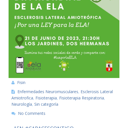
Fisin
Enfermedades Neuromusculares
,
Esclerosis Lateral
Amiotrofica
,
Fisioterapia
,
Fisioterapia Respiratoria
,
Neurología
,
Sin categoría
No Comments