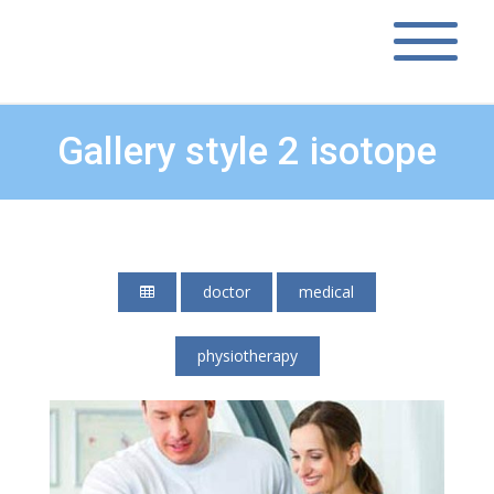
Gallery style 2 isotope
doctor
medical
physiotherapy